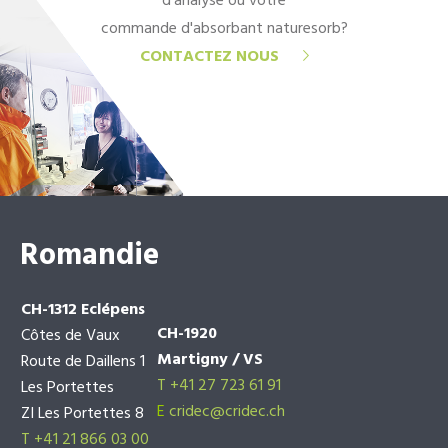
d'analyse ou votre
commande d'absorbant naturesorb?
CONTACTEZ NOUS
Romandie
CH-1312 Eclépens
CH-1920
Côtes de Vaux
Martigny / VS
Route de Daillens 1
T +41 27 723 61 91
Les Portettes
E
cridec@cridec.ch
ZI Les Portettes 8
T +41 21 866 03 00