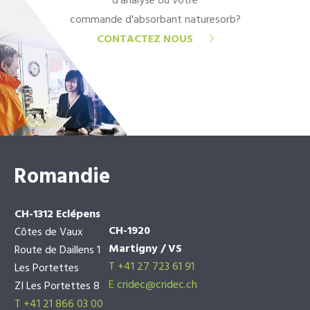
d'analyse ou votre
commande d'absorbant naturesorb?
CONTACTEZ NOUS
Romandie
CH-1312 Eclépens
CH-1920
Côtes de Vaux
Martigny / VS
Route de Daillens 1
T +41 27 723 61 91
Les Portettes
E
cridec@cridec.ch
ZI Les Portettes 8
T +41 21 866 03 00