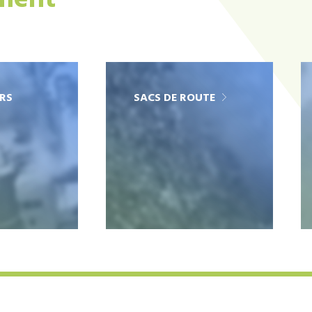
ement
RS
SACS DE ROUTE