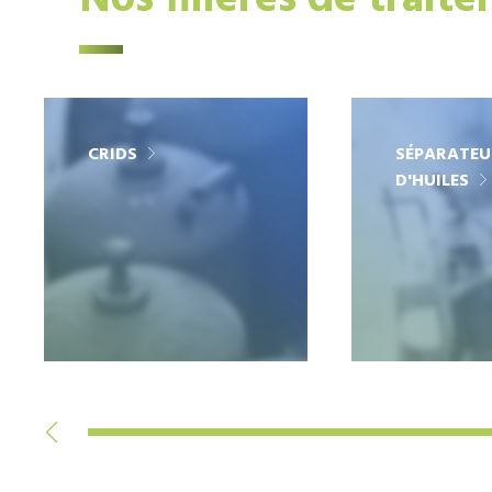
Nos filières de trait
CRIDS
SÉPARATEU
D'HUILES