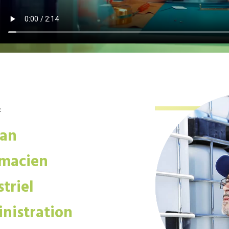
:
san
macien
triel
nistration