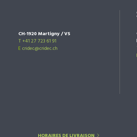
CH-1920 Martigny / VS
T +41 27 723 61 91
E
cridec@cridec.ch
HORAIRES DE LIVRAISON