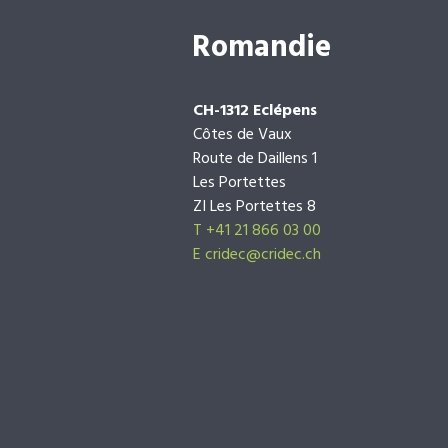
Romandie
CH-1312 Eclépens
Côtes de Vaux
Route de Daillens 1
Les Portettes
ZI Les Portettes 8
T +41 21 866 03 00
E
cridec@cridec.ch