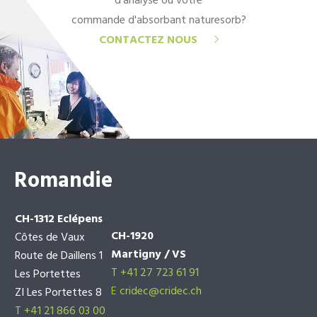
d'analyse ou votre
commande d'absorbant naturesorb?
CONTACTEZ NOUS
Romandie
CH-1312 Eclépens
CH-1920
Côtes de Vaux
Martigny / VS
Route de Daillens 1
T +41 27 723 61 91
Les Portettes
E
cridec@cridec.ch
ZI Les Portettes 8
T +41 21 866 03 00