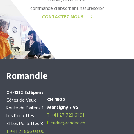
d'analyse ou votre
commande d'absorbant naturesorb?
CONTACTEZ NOUS
Romandie
CH-1312 Eclépens
CH-1920
Côtes de Vaux
Martigny / VS
Route de Daillens 1
T +41 27 723 61 91
Les Portettes
E
cridec@cridec.ch
ZI Les Portettes 8
T +41 21 866 03 00