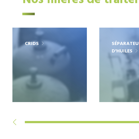
Nos filières de trait
CRIDS
SÉPARATEU
D'HUILES