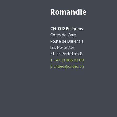
Romandie
CH-1312 Eclépens
Côtes de Vaux
Route de Daillens 1
Les Portettes
ZI Les Portettes 8
T +41 21 866 03 00
E
cridec@cridec.ch