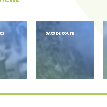
ement
RS
SACS DE ROUTE