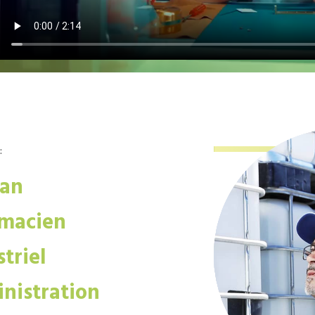
:
san
macien
triel
nistration