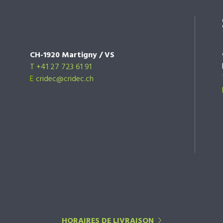
CH-1920 Martigny / VS
T +41 27 723 61 91
E
cridec@cridec.ch
HORAIRES DE LIVRAISON