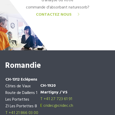
d'analyse ou votre
commande d'absorbant naturesorb?
CONTACTEZ NOUS
Romandie
CH-1312 Eclépens
CH-1920
Côtes de Vaux
Martigny / VS
Route de Daillens 1
T +41 27 723 61 91
Les Portettes
E
cridec@cridec.ch
ZI Les Portettes 8
T +41 21 866 03 00