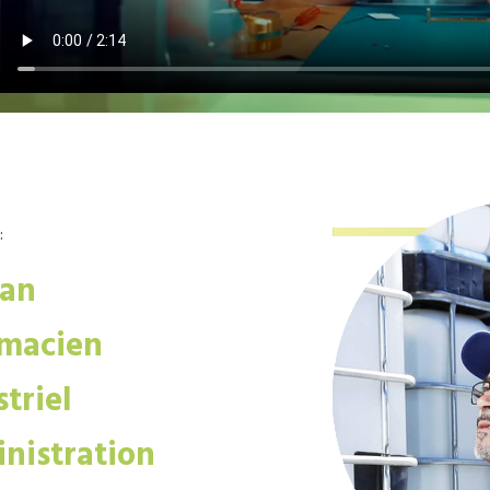
:
san
macien
triel
nistration