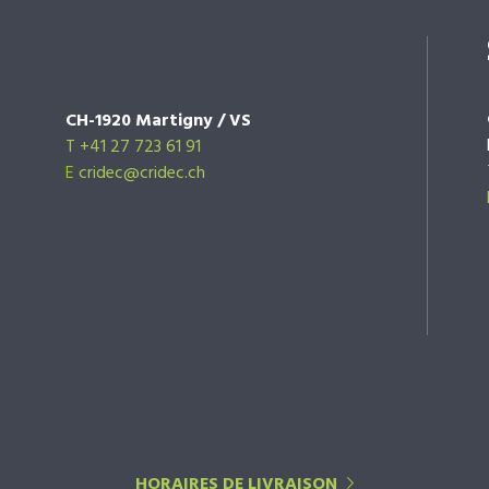
CH-1920 Martigny / VS
T +41 27 723 61 91
E
cridec@cridec.ch
HORAIRES DE LIVRAISON