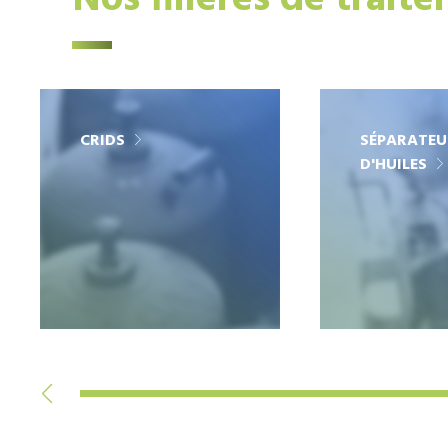
Nos filières de trait
CRIDS
SÉPARATEU
D'HUILES