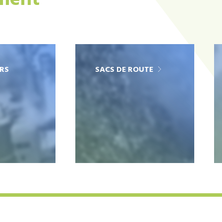
ement
RS
SACS DE ROUTE