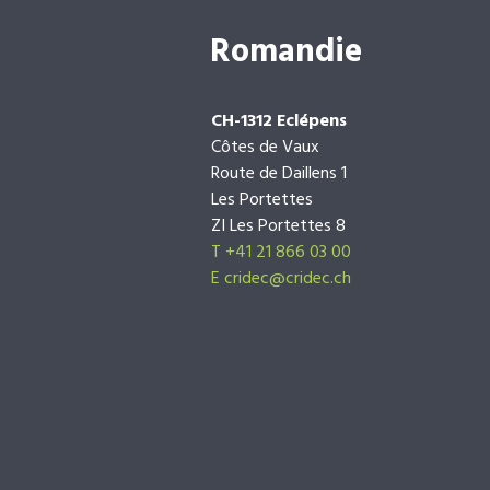
Romandie
CH-1312 Eclépens
Côtes de Vaux
Route de Daillens 1
Les Portettes
ZI Les Portettes 8
T +41 21 866 03 00
E
cridec@cridec.ch