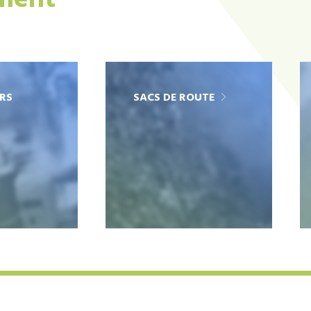
ement
RS
SACS DE ROUTE