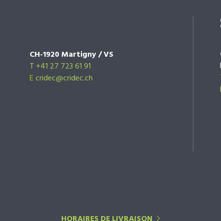
CH-1920 Martigny / VS
T +41 27 723 61 91
E
cridec@cridec.ch
HORAIRES DE LIVRAISON