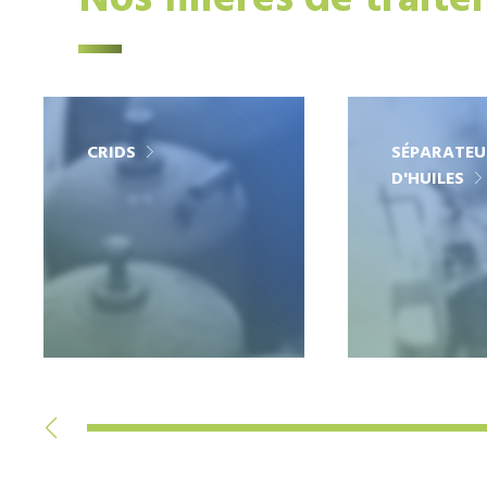
Nos filières de trait
CRIDS
SÉPARATEU
D'HUILES