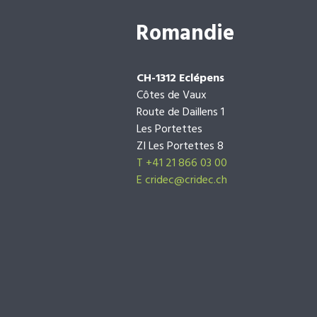
Romandie
CH-1312 Eclépens
Côtes de Vaux
Route de Daillens 1
Les Portettes
ZI Les Portettes 8
T +41 21 866 03 00
E
cridec@cridec.ch