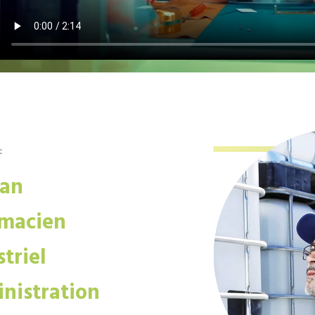
:
san
macien
triel
nistration