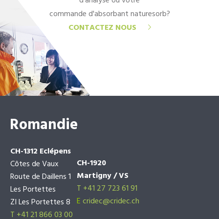
d'analyse ou votre
commande d'absorbant naturesorb?
CONTACTEZ NOUS
Romandie
CH-1312 Eclépens
CH-1920
Côtes de Vaux
Martigny / VS
Route de Daillens 1
T +41 27 723 61 91
Les Portettes
E
cridec@cridec.ch
ZI Les Portettes 8
T +41 21 866 03 00