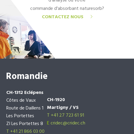
d'analyse ou votre
commande d'absorbant naturesorb?
CONTACTEZ NOUS
Romandie
CH-1312 Eclépens
CH-1920
Côtes de Vaux
Martigny / VS
Route de Daillens 1
T +41 27 723 61 91
Les Portettes
E
cridec@cridec.ch
ZI Les Portettes 8
T +41 21 866 03 00