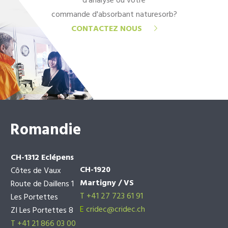
d'analyse ou votre
commande d'absorbant naturesorb?
CONTACTEZ NOUS
Romandie
CH-1312 Eclépens
CH-1920
Côtes de Vaux
Martigny / VS
Route de Daillens 1
T +41 27 723 61 91
Les Portettes
E
cridec@cridec.ch
ZI Les Portettes 8
T +41 21 866 03 00