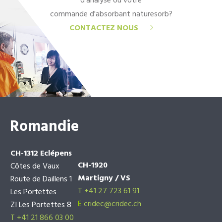
d'analyse ou votre
commande d'absorbant naturesorb?
CONTACTEZ NOUS
Romandie
CH-1312 Eclépens
CH-1920
Côtes de Vaux
Martigny / VS
Route de Daillens 1
T +41 27 723 61 91
Les Portettes
E
cridec@cridec.ch
ZI Les Portettes 8
T +41 21 866 03 00