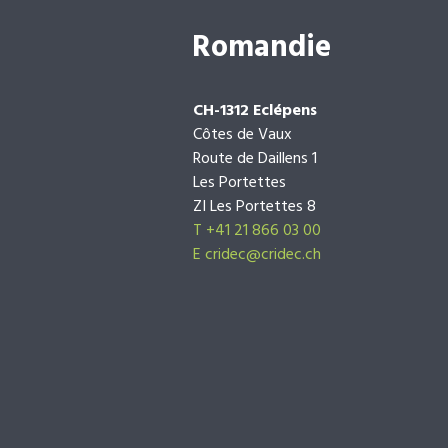
Romandie
CH-1312 Eclépens
Côtes de Vaux
Route de Daillens 1
Les Portettes
ZI Les Portettes 8
T +41 21 866 03 00
E
cridec@cridec.ch