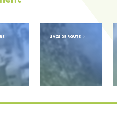
ement
RS
SACS DE ROUTE