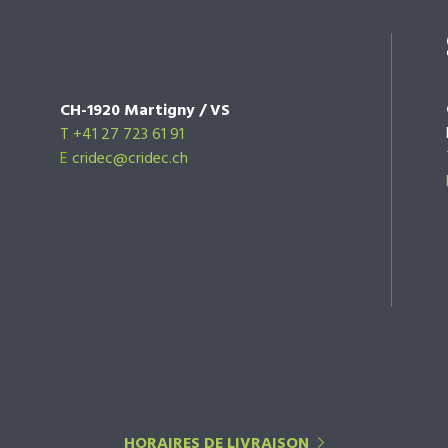
CH-1920 Martigny / VS
T +41 27 723 61 91
E
cridec@cridec.ch
HORAIRES DE LIVRAISON