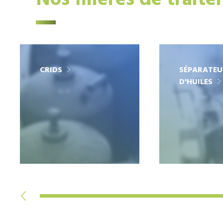
Nos filières de trait
CRIDS
SÉPARATEU
D'HUILES