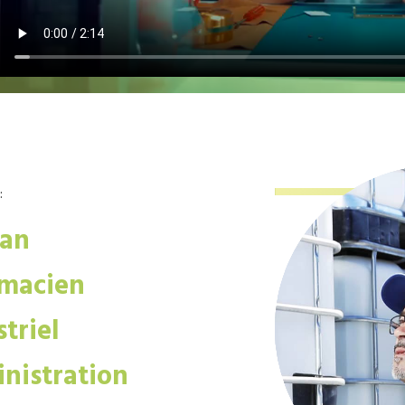
:
san
macien
triel
nistration