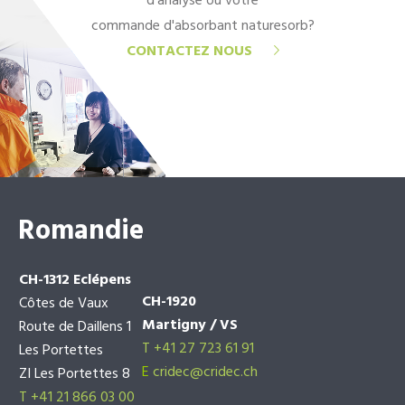
d'analyse ou votre
commande d'absorbant naturesorb?
CONTACTEZ NOUS
Romandie
CH-1312 Eclépens
CH-1920
Côtes de Vaux
Martigny / VS
Route de Daillens 1
T +41 27 723 61 91
Les Portettes
E
cridec@cridec.ch
ZI Les Portettes 8
T +41 21 866 03 00