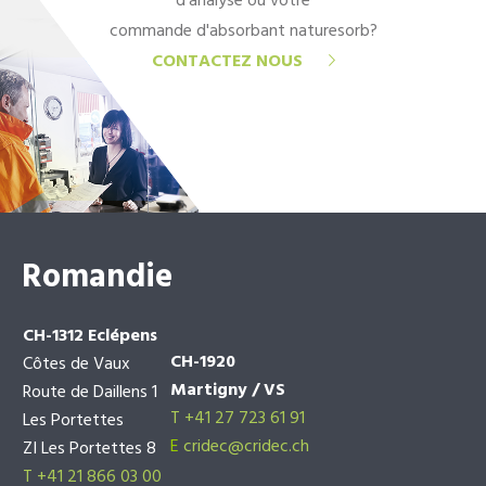
d'analyse ou votre
commande d'absorbant naturesorb?
CONTACTEZ NOUS
Romandie
CH-1312 Eclépens
CH-1920
Côtes de Vaux
Martigny / VS
Route de Daillens 1
T +41 27 723 61 91
Les Portettes
E
cridec@cridec.ch
ZI Les Portettes 8
T +41 21 866 03 00