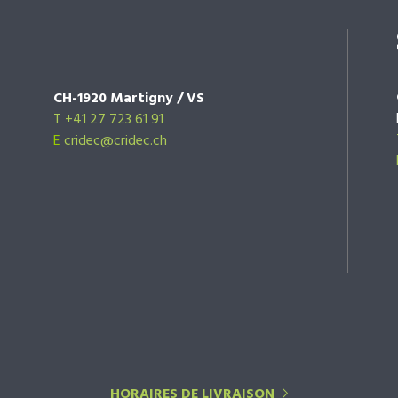
CH-1920 Martigny / VS
T +41 27 723 61 91
E
cridec@cridec.ch
HORAIRES DE LIVRAISON