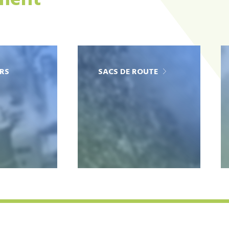
ement
RS
SACS DE ROUTE