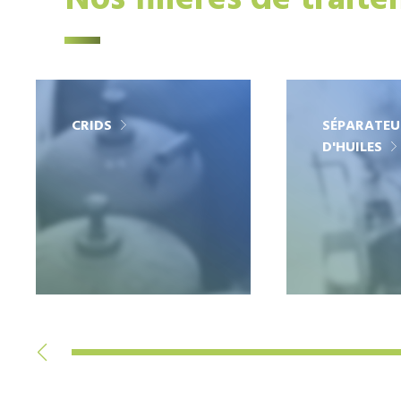
Nos filières de trait
CRIDS
SÉPARATEU
D'HUILES