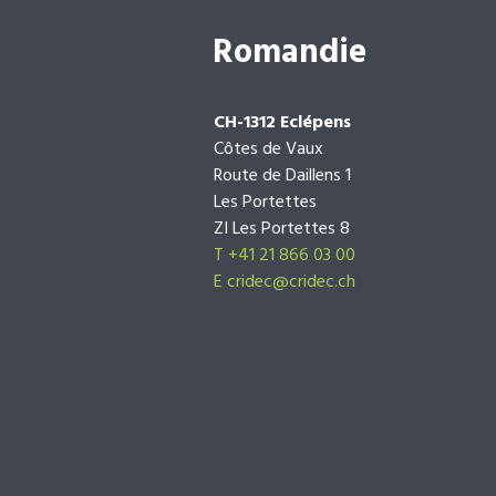
Romandie
CH-1312 Eclépens
Côtes de Vaux
Route de Daillens 1
Les Portettes
ZI Les Portettes 8
T +41 21 866 03 00
E
cridec@cridec.ch