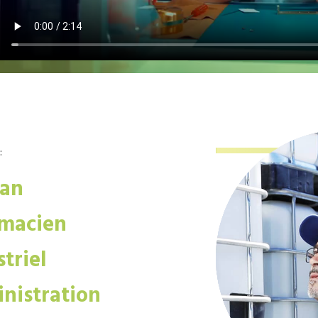
:
san
macien
triel
nistration