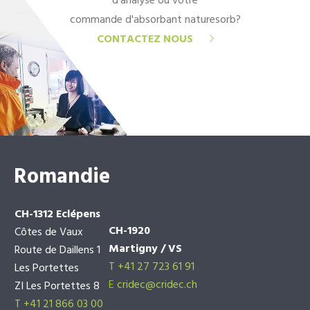
d'analyse ou votre
commande d'absorbant naturesorb?
CONTACTEZ NOUS
Romandie
CH-1312 Eclépens
CH-1920
Côtes de Vaux
Martigny / VS
Route de Daillens 1
T +41 27 723 61 91
Les Portettes
E
cridec@cridec.ch
ZI Les Portettes 8
T +41 21 866 03 00