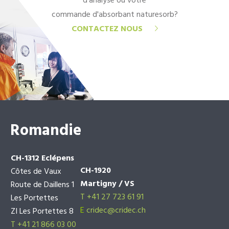
d'analyse ou votre
commande d'absorbant naturesorb?
CONTACTEZ NOUS
Romandie
CH-1312 Eclépens
CH-1920
Côtes de Vaux
Martigny / VS
Route de Daillens 1
T +41 27 723 61 91
Les Portettes
E
cridec@cridec.ch
ZI Les Portettes 8
T +41 21 866 03 00