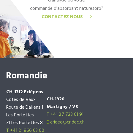
d'analyse ou votre
commande d'absorbant naturesorb?
CONTACTEZ NOUS
Romandie
CH-1312 Eclépens
CH-1920
Côtes de Vaux
Martigny / VS
Route de Daillens 1
T +41 27 723 61 91
Les Portettes
E
cridec@cridec.ch
ZI Les Portettes 8
T +41 21 866 03 00