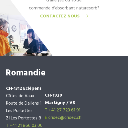
d'analyse ou votre
commande d'absorbant naturesorb?
CONTACTEZ NOUS
Romandie
CH-1312 Eclépens
CH-1920
Côtes de Vaux
Martigny / VS
Route de Daillens 1
T +41 27 723 61 91
Les Portettes
E
cridec@cridec.ch
ZI Les Portettes 8
T +41 21 866 03 00