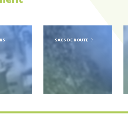
ement
RS
SACS DE ROUTE