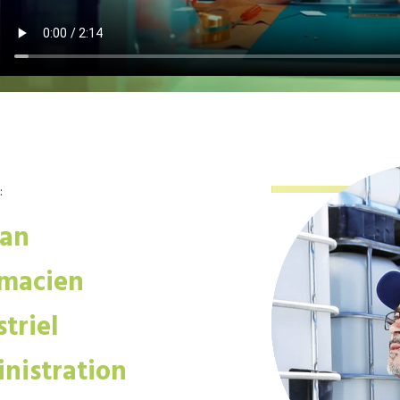
:
san
macien
triel
nistration