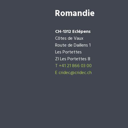
Romandie
CH-1312 Eclépens
Côtes de Vaux
Route de Daillens 1
Les Portettes
ZI Les Portettes 8
T +41 21 866 03 00
E
cridec@cridec.ch