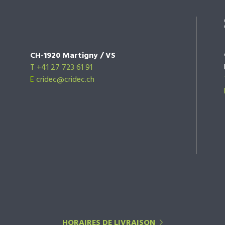
CH-1920 Martigny / VS
T +41 27 723 61 91
E
cridec@cridec.ch
HORAIRES DE LIVRAISON