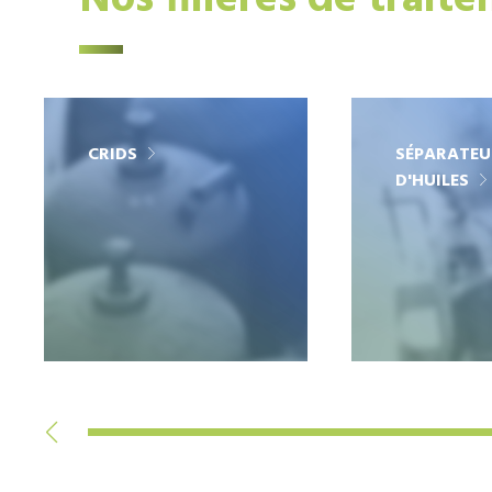
Nos filières de trait
CRIDS
SÉPARATEU
D'HUILES