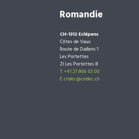
Romandie
CH-1312 Eclépens
Côtes de Vaux
Route de Daillens 1
Les Portettes
ZI Les Portettes 8
T +41 21 866 03 00
E
cridec@cridec.ch