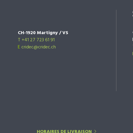
CH-1920 Martigny / VS
T +41 27 723 61 91
E
cridec@cridec.ch
HORAIRES DE LIVRAISON