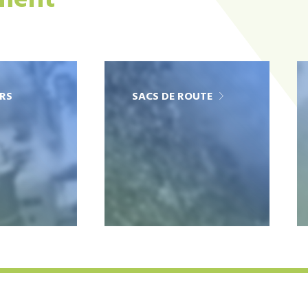
ement
RS
SACS DE ROUTE