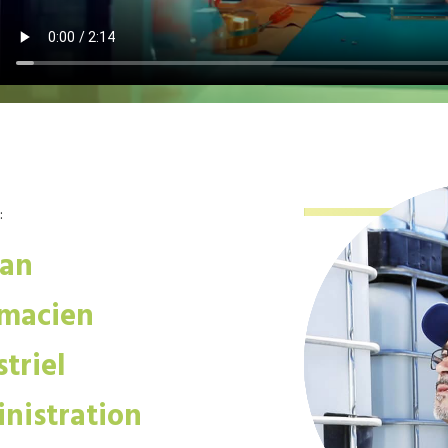
:
san
macien
triel
nistration