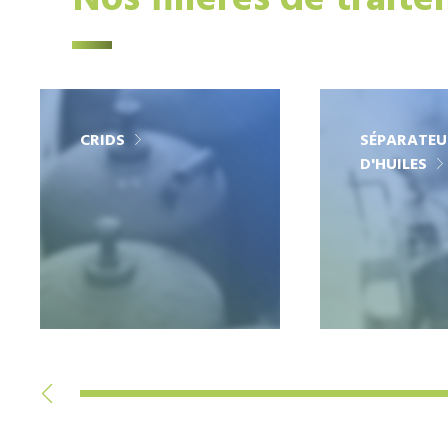
Nos filières de trait
CRIDS
SÉPARATEU
D'HUILES