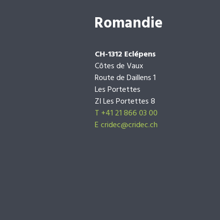
Romandie
CH-1312 Eclépens
Côtes de Vaux
Route de Daillens 1
Les Portettes
ZI Les Portettes 8
T +41 21 866 03 00
E
cridec@cridec.ch