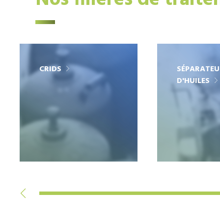
Nos filières de trait
CRIDS
SÉPARATEU
D'HUILES