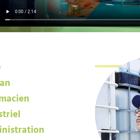
:
san
macien
triel
nistration