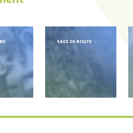
ement
RS
SACS DE ROUTE