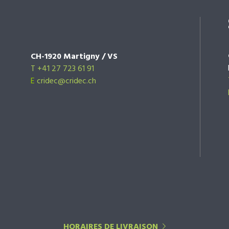
CH-1920 Martigny / VS
T +41 27 723 61 91
E
cridec@cridec.ch
HORAIRES DE LIVRAISON