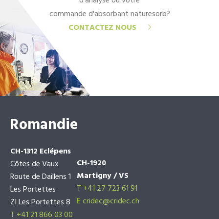
d'analyse ou votre
commande d'absorbant naturesorb?
CONTACTEZ NOUS
Romandie
CH-1312 Eclépens
CH-1920
Côtes de Vaux
Martigny / VS
Route de Daillens 1
T +41 27 723 61 91
Les Portettes
E
cridec@cridec.ch
ZI Les Portettes 8
T +41 21 866 03 00