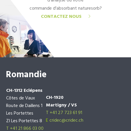
d'analyse ou votre
commande d'absorbant naturesorb?
CONTACTEZ NOUS
Romandie
CH-1312 Eclépens
CH-1920
Côtes de Vaux
Martigny / VS
Route de Daillens 1
T +41 27 723 61 91
Les Portettes
E
cridec@cridec.ch
ZI Les Portettes 8
T +41 21 866 03 00