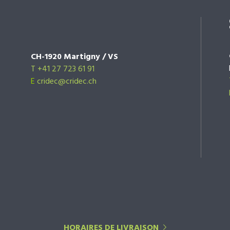
CH-1920 Martigny / VS
T +41 27 723 61 91
E
cridec@cridec.ch
HORAIRES DE LIVRAISON