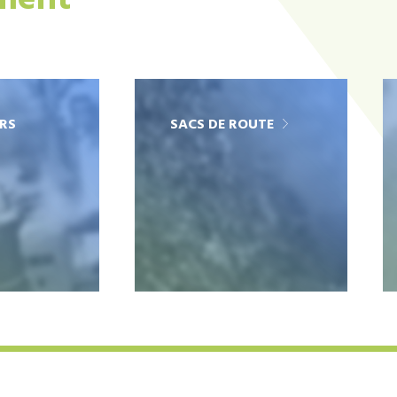
ement
RS
SACS DE ROUTE