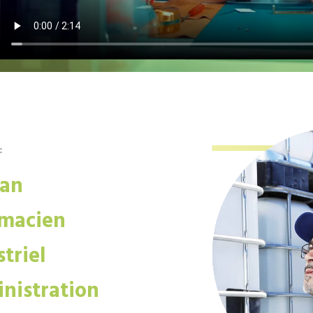
:
san
macien
triel
nistration