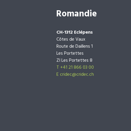
Romandie
CH-1312 Eclépens
Côtes de Vaux
Route de Daillens 1
Les Portettes
ZI Les Portettes 8
T +41 21 866 03 00
E
cridec@cridec.ch