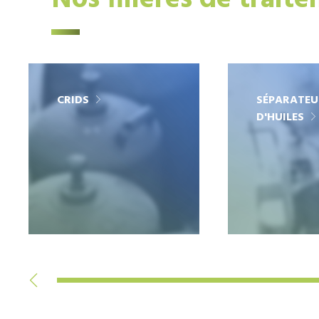
Nos filières de trait
CRIDS
SÉPARATEU
D'HUILES