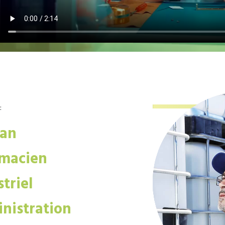
:
san
macien
triel
nistration