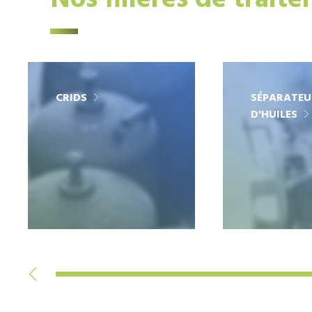
Nos filières de trait
CRIDS
SÉPARATEU
D'HUILES