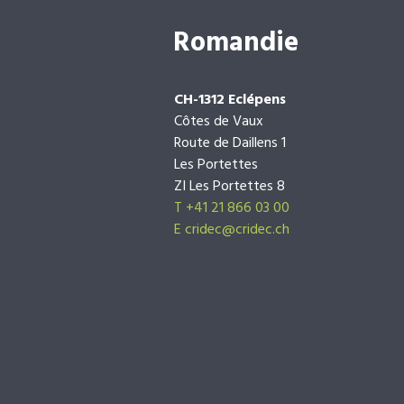
Romandie
CH-1312 Eclépens
Côtes de Vaux
Route de Daillens 1
Les Portettes
ZI Les Portettes 8
T +41 21 866 03 00
E
cridec@cridec.ch