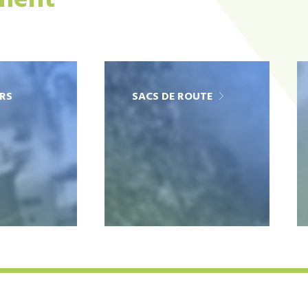
ement
RS
SACS DE ROUTE