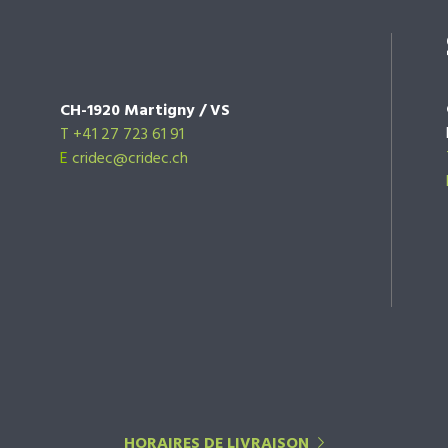
CH-1920 Martigny / VS
T +41 27 723 61 91
E
cridec@cridec.ch
HORAIRES DE LIVRAISON