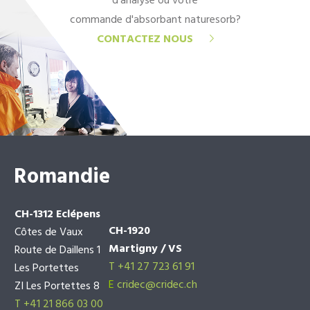
d'analyse ou votre
commande d'absorbant naturesorb?
CONTACTEZ NOUS
Romandie
CH-1312 Eclépens
CH-1920
Côtes de Vaux
Martigny / VS
Route de Daillens 1
T +41 27 723 61 91
Les Portettes
E
cridec@cridec.ch
ZI Les Portettes 8
T +41 21 866 03 00