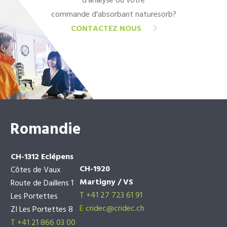
d'analyse ou votre
commande d'absorbant naturesorb?
CONTACTEZ NOUS
Romandie
CH-1312 Eclépens
CH-1920
Côtes de Vaux
Martigny / VS
Route de Daillens 1
T +41 27 723 61 91
Les Portettes
E
cridec@cridec.ch
ZI Les Portettes 8
T +41 21 866 03 00