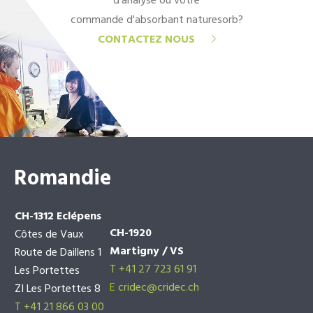
d'analyse ou votre
commande d'absorbant naturesorb?
CONTACTEZ NOUS
Romandie
CH-1312 Eclépens
CH-1920
Côtes de Vaux
Martigny / VS
Route de Daillens 1
T +41 27 723 61 91
Les Portettes
E
cridec@cridec.ch
ZI Les Portettes 8
T +41 21 866 03 00