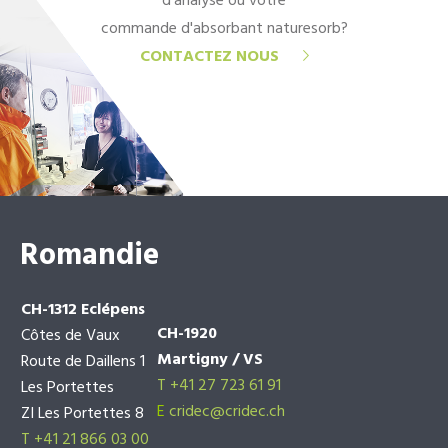
d'analyse ou votre
commande d'absorbant naturesorb?
CONTACTEZ NOUS
Romandie
CH-1312 Eclépens
CH-1920
Côtes de Vaux
Martigny / VS
Route de Daillens 1
T +41 27 723 61 91
Les Portettes
E
cridec@cridec.ch
ZI Les Portettes 8
T +41 21 866 03 00