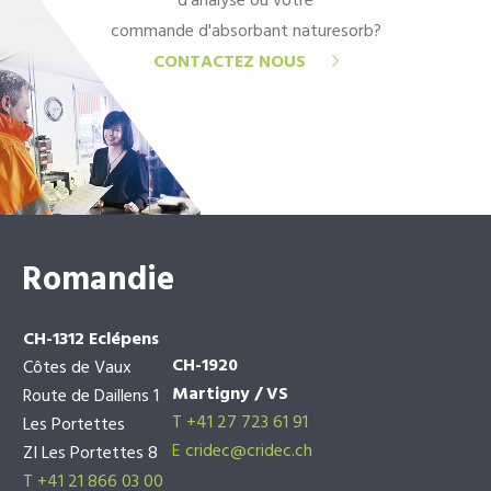
d'analyse ou votre
commande d'absorbant naturesorb?
CONTACTEZ NOUS
Romandie
CH-1312 Eclépens
CH-1920
Côtes de Vaux
Martigny / VS
Route de Daillens 1
T +41 27 723 61 91
Les Portettes
E
cridec@cridec.ch
ZI Les Portettes 8
T +41 21 866 03 00