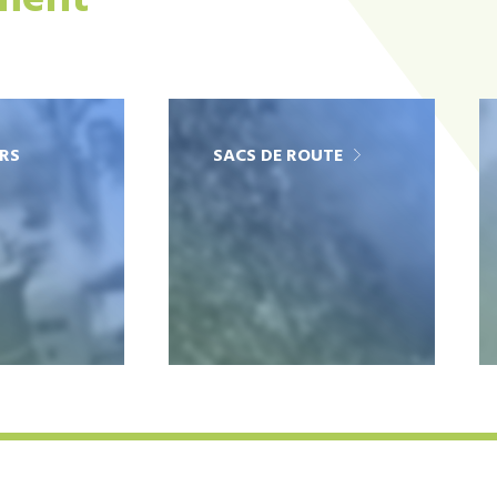
ement
RS
SACS DE ROUTE