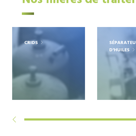
Nos filières de trait
CRIDS
SÉPARATEU
D'HUILES