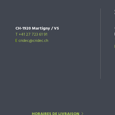
CH-1920 Martigny / VS
T +41 27 723 61 91
E
cridec@cridec.ch
HORAIRES DE LIVRAISON