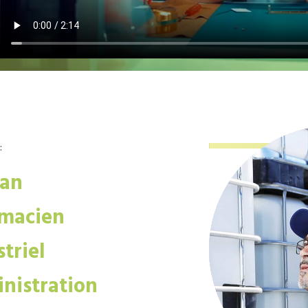
:
san
macien
triel
nistration