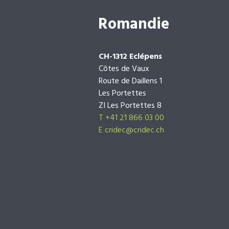
Romandie
CH-1312 Eclépens
Côtes de Vaux
Route de Daillens 1
Les Portettes
ZI Les Portettes 8
T +41 21 866 03 00
E
cridec@cridec.ch