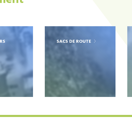
ement
RS
SACS DE ROUTE