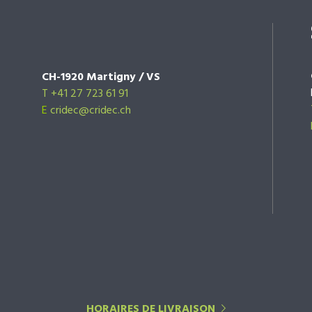
CH-1920 Martigny / VS
T +41 27 723 61 91
E
cridec@cridec.ch
HORAIRES DE LIVRAISON