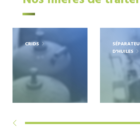
Nos filières de trait
CRIDS
SÉPARATEU
D'HUILES