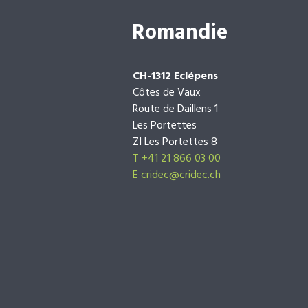
Romandie
CH-1312 Eclépens
Côtes de Vaux
Route de Daillens 1
Les Portettes
ZI Les Portettes 8
T +41 21 866 03 00
E
cridec@cridec.ch