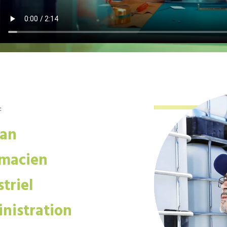
:
san
macien
triel
nistration