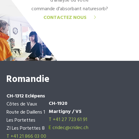
d'analyse ou votre
commande d'absorbant naturesorb?
CONTACTEZ NOUS
Romandie
CH-1312 Eclépens
CH-1920
Côtes de Vaux
Martigny / VS
Route de Daillens 1
T +41 27 723 61 91
Les Portettes
E
cridec@cridec.ch
ZI Les Portettes 8
T +41 21 866 03 00