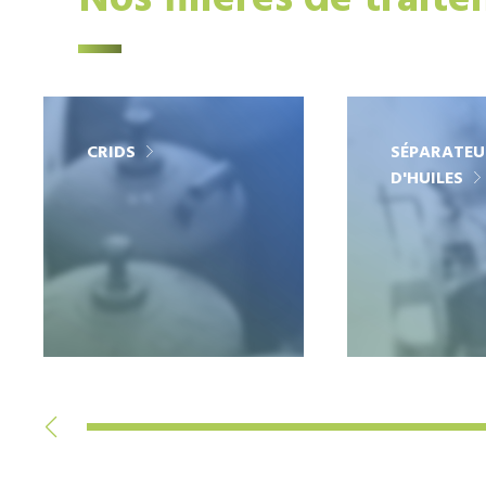
Nos filières de trait
CRIDS
SÉPARATEU
D'HUILES