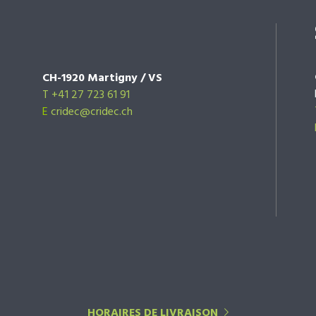
CH-1920 Martigny / VS
T +41 27 723 61 91
E
cridec@cridec.ch
HORAIRES DE LIVRAISON