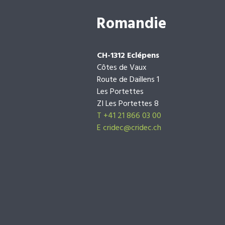
Romandie
CH-1312 Eclépens
Côtes de Vaux
Route de Daillens 1
Les Portettes
ZI Les Portettes 8
T +41 21 866 03 00
E
cridec@cridec.ch