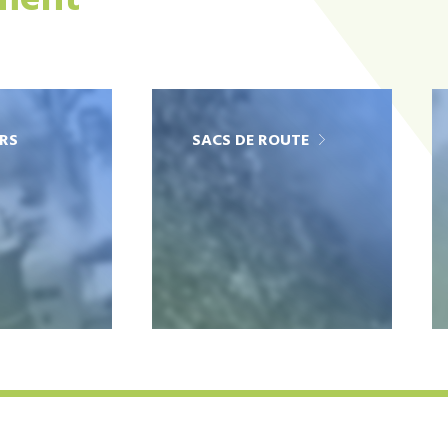
ement
RS
SACS DE ROUTE