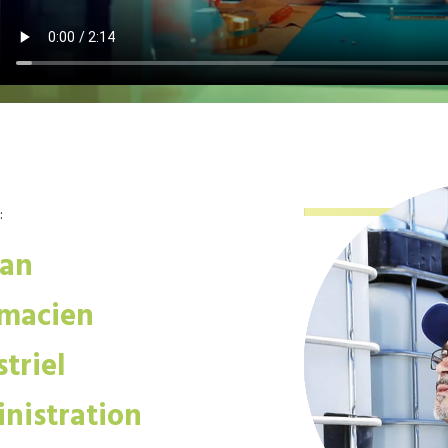
:
san
macien
triel
nistration