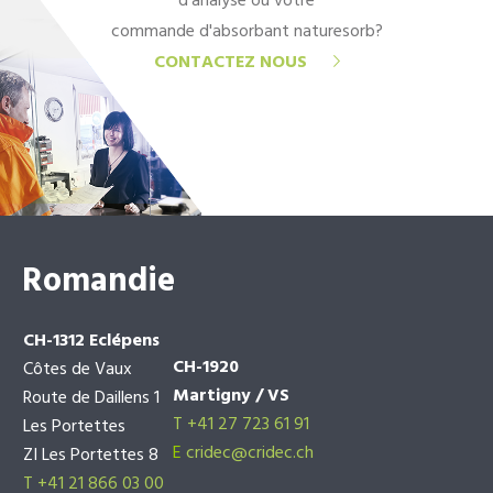
d'analyse ou votre
commande d'absorbant naturesorb?
CONTACTEZ NOUS
Romandie
CH-1312 Eclépens
CH-1920
Côtes de Vaux
Martigny / VS
Route de Daillens 1
T +41 27 723 61 91
Les Portettes
E
cridec@cridec.ch
ZI Les Portettes 8
T +41 21 866 03 00