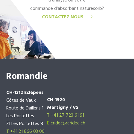
d'analyse ou votre
commande d'absorbant naturesorb?
CONTACTEZ NOUS
Romandie
CH-1312 Eclépens
CH-1920
Côtes de Vaux
Martigny / VS
Route de Daillens 1
T +41 27 723 61 91
Les Portettes
E
cridec@cridec.ch
ZI Les Portettes 8
T +41 21 866 03 00