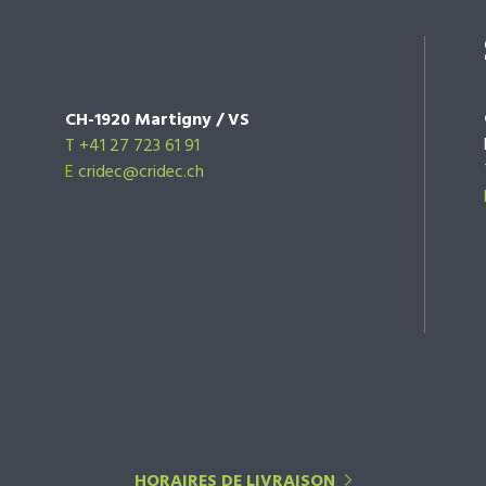
CH-1920 Martigny / VS
T +41 27 723 61 91
E
cridec@cridec.ch
HORAIRES DE LIVRAISON