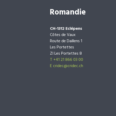
Romandie
CH-1312 Eclépens
Côtes de Vaux
Route de Daillens 1
Les Portettes
ZI Les Portettes 8
T +41 21 866 03 00
E
cridec@cridec.ch