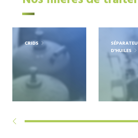
Nos filières de trait
CRIDS
SÉPARATEU
D'HUILES