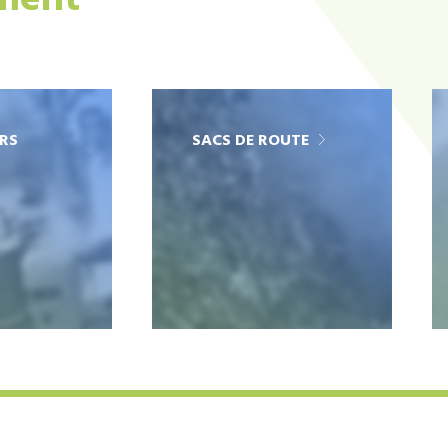
ement
RS
SACS DE ROUTE