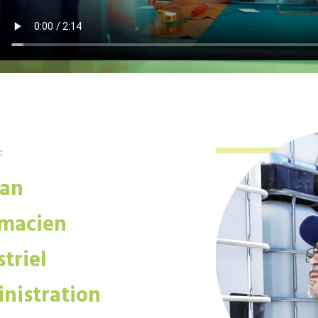
:
san
macien
triel
nistration