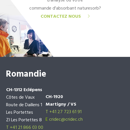
d'analyse ou votre
commande d'absorbant naturesorb?
CONTACTEZ NOUS
Romandie
CH-1312 Eclépens
CH-1920
Côtes de Vaux
Martigny / VS
Route de Daillens 1
T +41 27 723 61 91
Les Portettes
E
cridec@cridec.ch
ZI Les Portettes 8
T +41 21 866 03 00