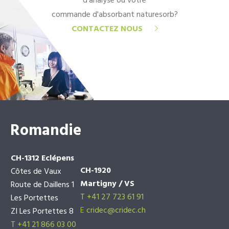
d'analyse ou votre
commande d'absorbant naturesorb?
CONTACTEZ NOUS
Romandie
CH-1312 Eclépens
CH-1920
Côtes de Vaux
Martigny / VS
Route de Daillens 1
T +41 27 723 61 91
Les Portettes
E
cridec@cridec.ch
ZI Les Portettes 8
T +41 21 866 03 00