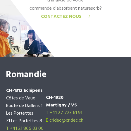
d'analyse ou votre
commande d'absorbant naturesorb?
CONTACTEZ NOUS
Romandie
CH-1312 Eclépens
CH-1920
Côtes de Vaux
Martigny / VS
Route de Daillens 1
T +41 27 723 61 91
Les Portettes
E
cridec@cridec.ch
ZI Les Portettes 8
T +41 21 866 03 00