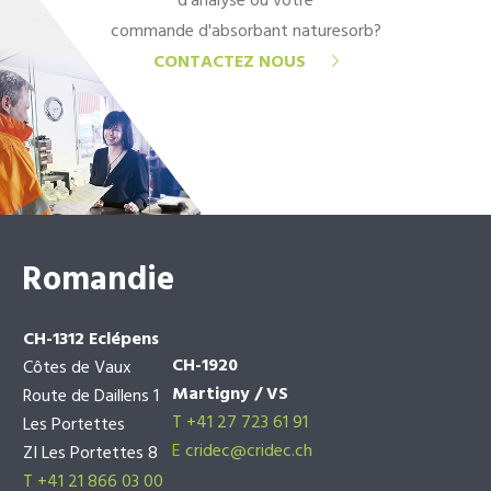
d'analyse ou votre
commande d'absorbant naturesorb?
CONTACTEZ NOUS
Romandie
CH-1312 Eclépens
CH-1920
Côtes de Vaux
Martigny / VS
Route de Daillens 1
T +41 27 723 61 91
Les Portettes
E
cridec@cridec.ch
ZI Les Portettes 8
T +41 21 866 03 00