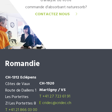
d'analyse ou votre
commande d'absorbant naturesorb?
CONTACTEZ NOUS
Romandie
CH-1312 Eclépens
CH-1920
Côtes de Vaux
Martigny / VS
Route de Daillens 1
T +41 27 723 61 91
Les Portettes
E
cridec@cridec.ch
ZI Les Portettes 8
T +41 21 866 03 00