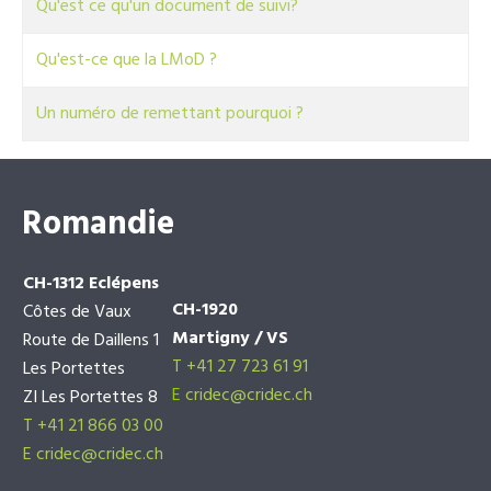
Qu'est ce qu'un document de suivi?
Qu'est-ce que la LMoD ?
Un numéro de remettant pourquoi ?
Romandie
CH-1312 Eclépens
CH-1920
Côtes de Vaux
Martigny / VS
Route de Daillens 1
T +41 27 723 61 91
Les Portettes
E
cridec@cridec.ch
ZI Les Portettes 8
T +41 21 866 03 00
E
cridec@cridec.ch