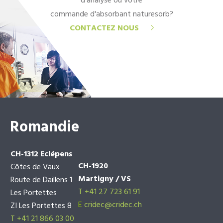
d'analyse ou votre
commande d'absorbant naturesorb?
CONTACTEZ NOUS
Romandie
CH-1312 Eclépens
CH-1920
Côtes de Vaux
Martigny / VS
Route de Daillens 1
T +41 27 723 61 91
Les Portettes
E
cridec@cridec.ch
ZI Les Portettes 8
T +41 21 866 03 00