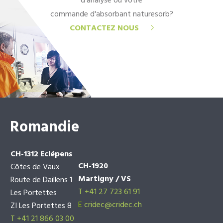
d'analyse ou votre
commande d'absorbant naturesorb?
CONTACTEZ NOUS
Romandie
CH-1312 Eclépens
CH-1920
Côtes de Vaux
Martigny / VS
Route de Daillens 1
T +41 27 723 61 91
Les Portettes
E
cridec@cridec.ch
ZI Les Portettes 8
T +41 21 866 03 00