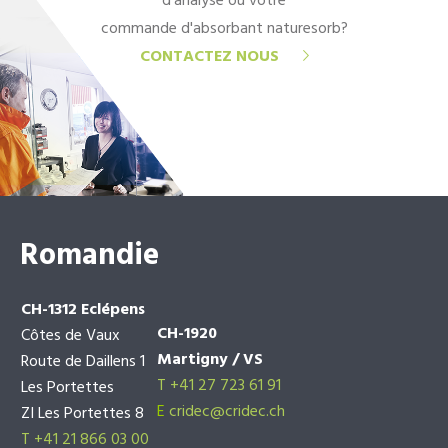
d'analyse ou votre
commande d'absorbant naturesorb?
CONTACTEZ NOUS
Romandie
CH-1312 Eclépens
CH-1920
Côtes de Vaux
Martigny / VS
Route de Daillens 1
T +41 27 723 61 91
Les Portettes
E
cridec@cridec.ch
ZI Les Portettes 8
T +41 21 866 03 00