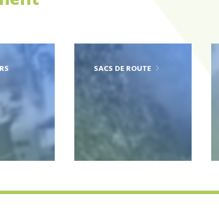
ement
RS
SACS DE ROUTE