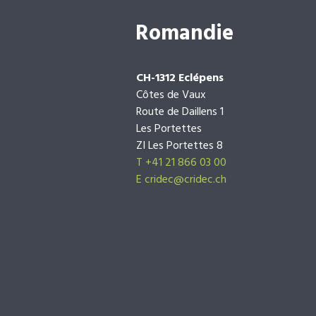
Romandie
CH-1312 Eclépens
Côtes de Vaux
Route de Daillens 1
Les Portettes
ZI Les Portettes 8
T +41 21 866 03 00
E
cridec@cridec.ch