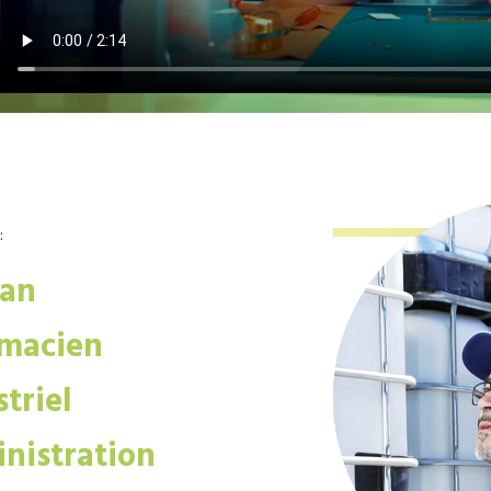
:
san
macien
triel
nistration