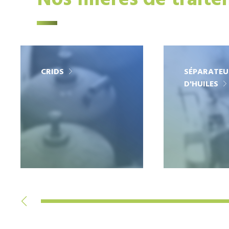
Nos filières de trait
CRIDS
SÉPARATEU
D'HUILES