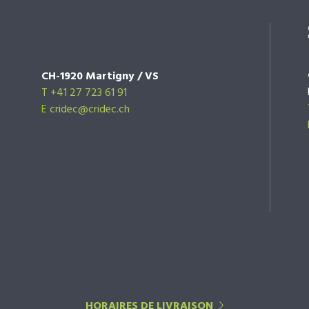
CH-1920 Martigny / VS
T +41 27 723 61 91
E
cridec@cridec.ch
HORAIRES DE LIVRAISON